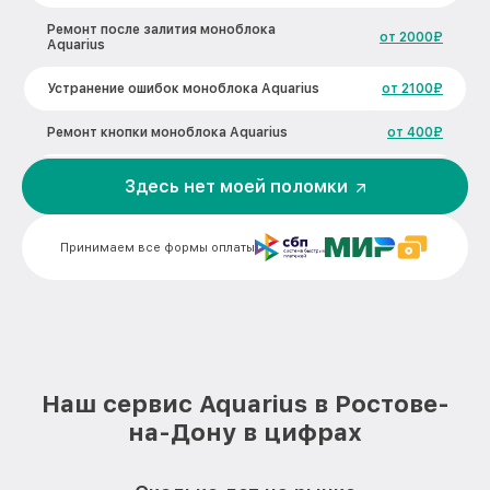
Ремонт после залития моноблока
от 2000₽
Aquarius
Устранение ошибок моноблока Aquarius
от 2100₽
Ремонт кнопки моноблока Aquarius
от 400₽
Замена операционной системы
Здесь нет моей поломки
от 500₽
моноблока Aquarius
Комплексная чистка моноблока
от 600₽
Принимаем все формы оплаты
Aquarius
Замена матрицы моноблока Aquarius
от 900₽
Замена Ethernet порта моноблока
от 400₽
Aquarius
Наш сервис Aquarius в Ростове-
Замена HDD (замена жёсткого диска)
от 500₽
моноблока Aquarius
на-Дону в цифрах
Замена оперативной памяти моноблока
от 500₽
Aquarius