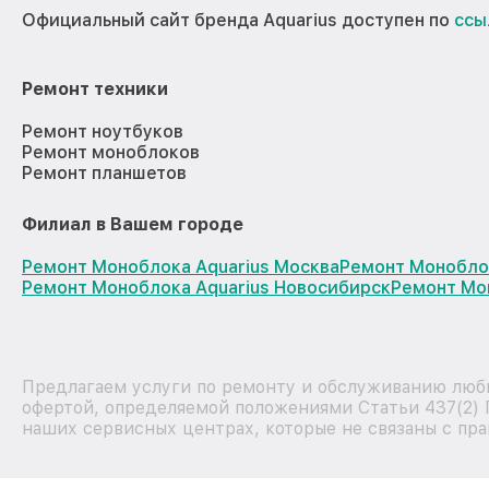
Официальный сайт бренда Aquarius доступен по
ссы
Ремонт техники
Ремонт ноутбуков
Ремонт моноблоков
Ремонт планшетов
Филиал в Вашем городе
Ремонт Моноблока Aquarius Москва
Ремонт Моноблок
Ремонт Моноблока Aquarius Новосибирск
Ремонт Мон
Предлагаем услуги по ремонту и обслуживанию любы
офертой, определяемой положениями Статьи 437(2) 
наших сервисных центрах, которые не связаны с пра