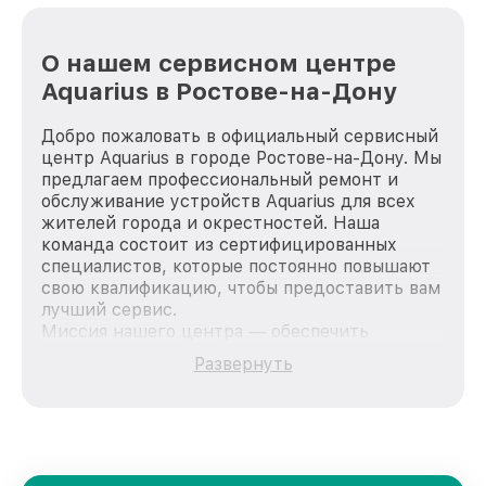
О нашем сервисном центре
Aquarius в Ростове-на-Дону
Добро пожаловать в официальный сервисный
центр Aquarius в городе Ростове-на-Дону. Мы
предлагаем профессиональный ремонт и
обслуживание устройств Aquarius для всех
жителей города и окрестностей. Наша
команда состоит из сертифицированных
специалистов, которые постоянно повышают
свою квалификацию, чтобы предоставить вам
лучший сервис.
Миссия нашего центра — обеспечить
качественный и доступный ремонт для
Развернуть
каждого пользователя продукции Aquarius,
вне зависимости от сложности поломки. Мы
стремимся к тому, чтобы каждый клиент был
удовлетворен скоростью и качеством
предоставляемых услуг. Наша цель — стать
лучшим сервисным центром Aquarius в