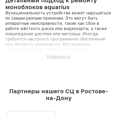
Детальный подход к ремонту
моноблоков aquarius
Функциональность устройства может нарушаться
по самым разным причинам. Это могут быть
аппаратные неисправности, такие как сбои в
работе жёсткого диска или видеокарты, а также
повреждения дисплея или матрицы. Иногда
требуется настроить программное обеспечение
или обновить компоненты. Вот перечень
распространённых работ, которые могут
потребоваться:
Развернуть
Жёсткий диск
может выйти из строя,
вызывая потерю данных или невозможность
загрузки системы.
Оперативная память
со временем теряет
свои характеристики, что проявляется в
"зависаниях" устройства.
Дисплей или матрица
подвержены
Партнеры нашего СЦ в Ростове-
механическим повреждениям или выгоранию
на-Дону
пикселей.
Система охлаждения
может загрязниться,
что приводит к перегреву и снижению
производительности.