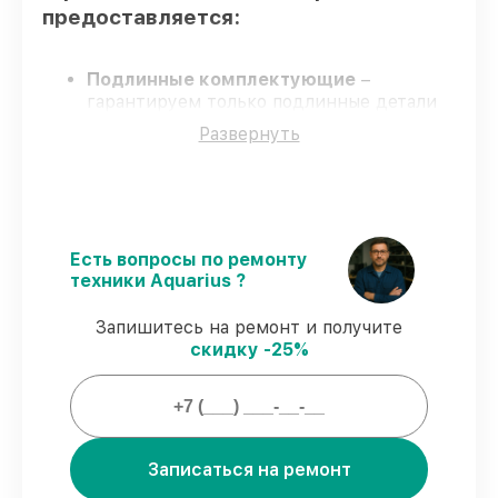
предоставляется:
Подлинные комплектующие
–
гарантируем только подлинные детали
для моноблоков.
Развернуть
Сертифицированные инженеры
–
обучение и сертификация подтверждают
уровень мастерства.
Точные сроки выполнения
–
гарантируем завершение обслуживания
без задержек.
Есть вопросы по ремонту
Гарантийное обслуживание
–
техники Aquarius ?
обслуживание проводится с
соблюдением гарантийных обязательств.
Запишитесь на ремонт и получите
скидку -25%
Гарантии на обслуживание
моноблоков:
Записаться на ремонт
80%
заказов закрываем при клиенте