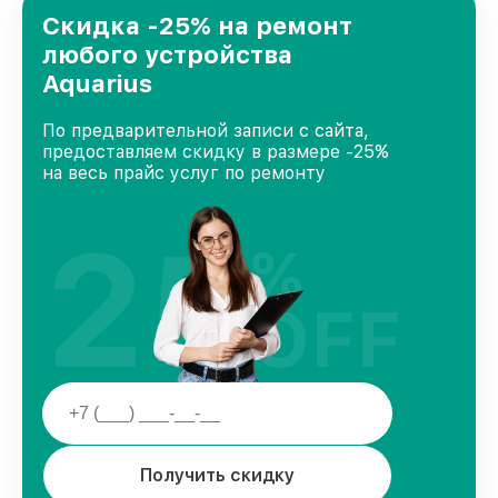
городе Ростове-на-Дону, постоянно повышая
Скидка -25% на ремонт
уровень доверия и лояльности наших
любого устройства
клиентов.
Aquarius
По предварительной записи с сайта,
предоставляем скидку в размере -25%
на весь прайс услуг по ремонту
25
%
OFF
Получить скидку